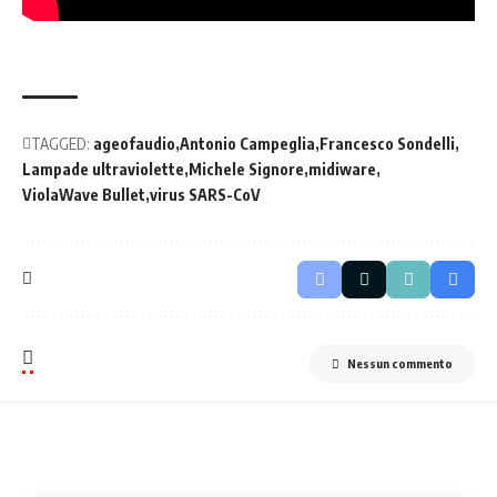
TAGGED:
ageofaudio
Antonio Campeglia
Francesco Sondelli
Lampade ultraviolette
Michele Signore
midiware
ViolaWave Bullet
virus SARS-CoV
Nessun commento
Related Stories
Uncover the stories that related to the post!