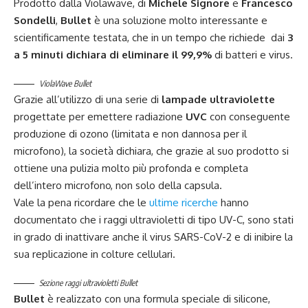
Prodotto dalla Violawave, di
Michele Signore
e
Francesco
Sondelli
,
Bullet
è una soluzione molto interessante e
scientificamente testata, che in un tempo che richiede dai
3
a 5 minuti dichiara di eliminare il 99,9%
di batteri e virus.
ViolaWave Bullet
Grazie all’utilizzo di una serie di
lampade ultraviolette
progettate per emettere radiazione
UVC
con conseguente
produzione di ozono (limitata e non dannosa per il
microfono), la società dichiara, che grazie al suo prodotto si
ottiene una pulizia molto più profonda e completa
dell’intero microfono, non solo della capsula.
Vale la pena ricordare che le
ultime ricerche
hanno
documentato che i raggi ultravioletti di tipo UV-C, sono stati
in grado di inattivare anche il virus SARS-CoV-2 e di inibire la
sua replicazione in colture cellulari.
Sezione raggi ultravioletti Bullet
Bullet
è realizzato con una formula speciale di silicone,