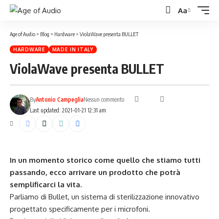
Aa
Font
Resizer
Age of Audio
>
Blog
>
Hardware
>
ViolaWave presenta BULLET
HARDWARE
MADE IN ITALY
ViolaWave presenta BULLET
By
Antonio Campeglia
Nessun commento
Last updated: 2021-01-21 12:31 am
In un momento storico come quello che stiamo tutti
passando, ecco arrivare un prodotto che potrà
semplificarci la vita.
Parliamo di Bullet, un sistema di sterilizzazione innovativo
progettato specificamente per i microfoni.