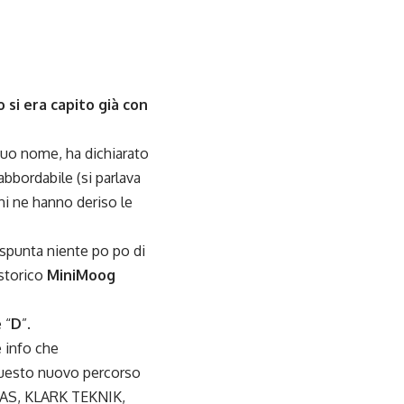
si era capito già con
suo nome, ha dichiarato
abbordabile (si parlava
hi ne hanno deriso le
o spunta niente po po di
 storico
MiniMoog
 “
D
”.
e info che
questo nuovo percorso
IDAS, KLARK TEKNIK,