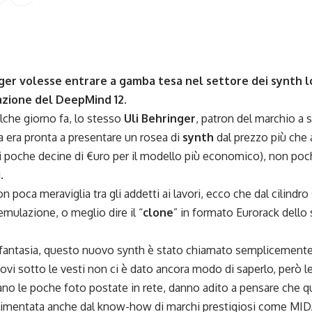
er volesse entrare a gamba tesa nel settore dei synth lo 
azione del DeepMind 12.
che giorno fa, lo stesso
Uli Behringer
, patron del marchio a 
a era pronta a presentare un rosea di
synth
dal prezzo più che 
di poche decine di €uro per il modello più economico), non poc
.
n poca meraviglia tra gli addetti ai lavori, ecco che dal cilindr
mulazione, o meglio dire il “
clone
” in formato Eurorack dello
fantasia, questo nuovo synth è stato chiamato semplicemente
covi sotto le vesti non ci è dato ancora modo di saperlo, però l
o le poche foto postate in rete, danno adito a pensare che 
alimentata anche dal know-how di marchi prestigiosi come M