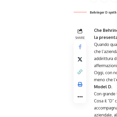
Behringer D synth
Che Behring
la present
SHARE
Quando qual
che l’aziend
addirittura 
affermazioni
Oggi, con no
meno che l’e
Model D
.
Con grande 
Cosa il “D” 
accompagnan
aziendale, 