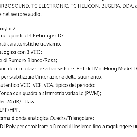
RBOSOUND, TC ELECTRONIC, TC HELICON, BUGERA, DDA, ab
e nel settore audio.
ringher D
mo, quindi, del
Behringer D
?
pali caratteristiche troviamo:
alogico
con 3 VCO;
e di Rumore Bianco/Rosa;
ne dei circuitazione a transistor e JFET del MiniMoog Model D,
er stabilizzare l’intonazione dello strumento;
utentico VCO, VCF, VCA, tipico del periodo;
’onda con quadra a simmetria variabile (PWM);
der 24 dB/ottava;
 LPF/HPF;
orma d’onda analogica Quadra/Triangolare;
I Poly per combinare più moduli insieme fino a raggiungere una