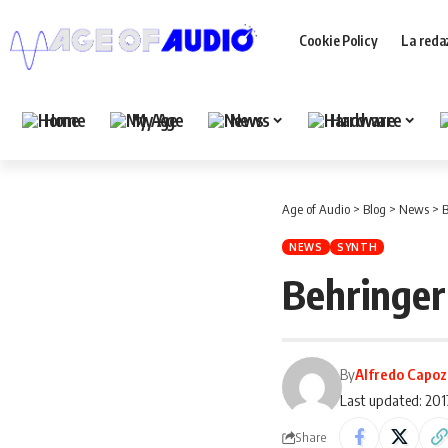
Cookie Policy
La reda
Home
My Age
News
Hardware
Age of Audio
>
Blog
>
News
>
B
NEWS
SYNTH
Behringer
By
Alfredo Capoz
Last updated: 20
Share