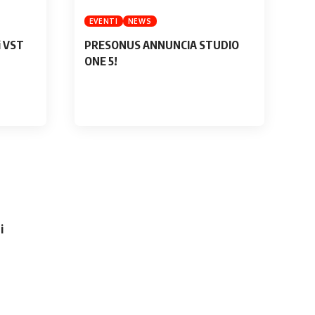
EVENTI
NEWS
i VST
PRESONUS ANNUNCIA STUDIO
ONE 5!
i
à