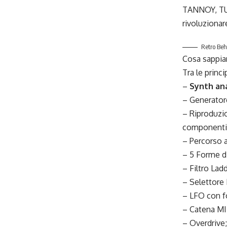
TANNOY, TU
rivoluzionar
Retro Beh
Cosa sappia
Tra le princi
–
Synth an
– Generator
– Riproduzio
componenti p
– Percorso a
– 5 Forme d
– Filtro Lad
– Selettore
– LFO con f
– Catena MID
– Overdrive;