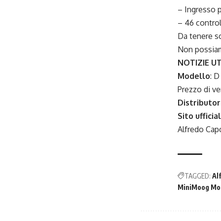
– Ingresso p
– 46 control
Da tenere so
Non possiam
NOTIZIE UT
Modello
: D
Prezzo di ve
Distributor
Sito ufficia
Alfredo Cap
TAGGED:
Al
MiniMoog Mo