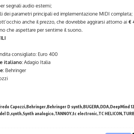
er segnali audio esterni;
li dei parametri principali ed implementazione MIDI completa;
tt’occhio anche il prezzo, che dovrebbe aggirarsi attorno ai
€ 
o che aspettare per sentirne il suono.
ILI
ndita consigliato: Euro 400
e italiano
:
Adagio Italia
le
:
Behringer
ozzi
fredo Capozzi
Behringer
Behringer D synth
BUGERA
DDA
DeepMind 1
del D
synth
Synth analogico
TANNOY
tc electronic
TC HELICON
TUR