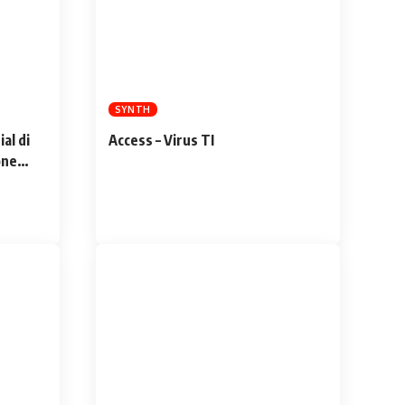
SYNTH
al di
Access – Virus TI
one