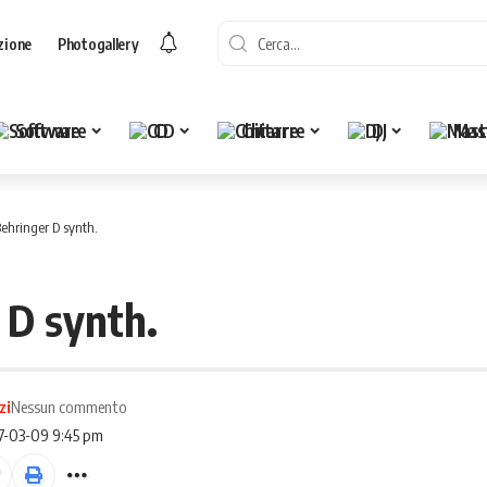
zione
Photogallery
Software
CD
Chitarre
DJ
Mas
ehringer D synth.
 D synth.
zi
Nessun commento
17-03-09 9:45 pm