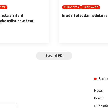
ISTE
CURIOSITÀ
HARDWARE
rista si rifa’ il
Inside Toto: dai modulari a
yboardist new beat!
Scopri di Più
Scopr
News
Eventi
Curiosit